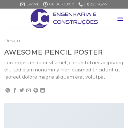
Skip
E-MAIL
08:00 - 18:00
(11) 2251-6277
to
content
Design
AWESOME PENCIL POSTER
Lorem ipsum dolor sit amet, consectetuer adipiscing
elit, sed diam nonummy nibh euismod tincidunt ut
laoreet dolore magna aliquam erat volutpat