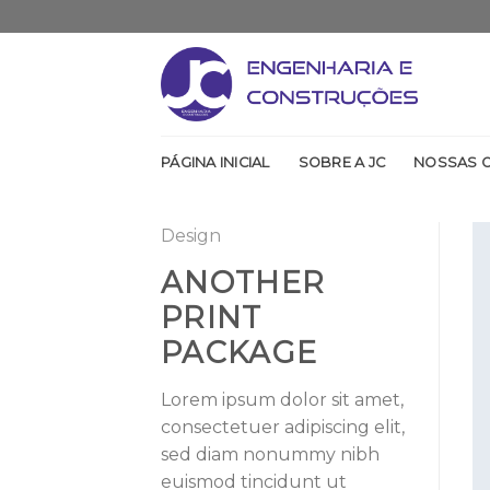
Skip
to
content
PÁGINA INICIAL
SOBRE A JC
NOSSAS 
Design
ANOTHER
PRINT
PACKAGE
Lorem ipsum dolor sit amet,
consectetuer adipiscing elit,
sed diam nonummy nibh
euismod tincidunt ut